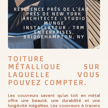
RÉSIDENCE PRÈS DE L'EAU -
PRÈS DE NEW YORK
ARCHITECTE : STUDIO
MUNGE
INSTALLATEUR : TRM
ENTERPRISES,
BRIDGEHAMPTON, NY
TOITURE
MÉTALLIQUE SUR
LAQUELLE VOUS
POUVEZ COMPTER.
Les couvreurs savent qu'un toit en métal
offre une beauté, une durabilité et une
longévité inégalées. Les couvreurs à travers