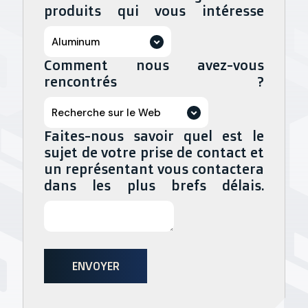
0.8128mm - 1.0921mm
produits qui vous intéresse
Épaisseur de paroi : de 0,032” à
Diameters from 14” – 19”
Comment nous avez-vous
0,045”
355.59mm - 482.59mm
rencontrés ?
0,8128 mm à 1,14 mm
Variety of Tempers
État recuit
Faites-nous savoir quel est le
sujet de votre prise de contact et
un représentant vous contactera
Flat Bar / Bus Bar
Bobines de 250 lb disponibles
dans les plus brefs délais.
Thicknesses from 3/32” to 1”
.0937”
Diamètre extérieur : de 0,1875″ à
0,875″
4,76 mm à 22,22 mm
ENVOYER
Widths up to 8”