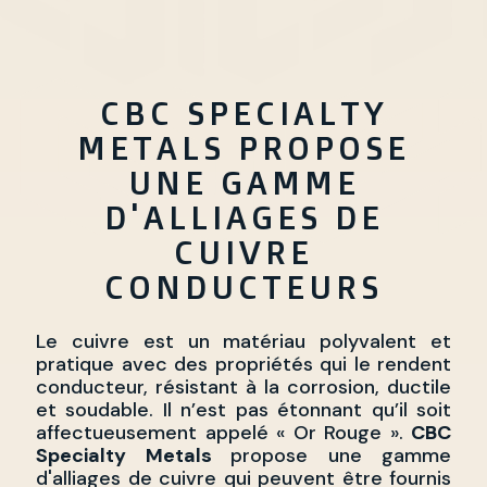
MUNTZ
ACIER INOXYDABLE
CBC SPECIALTY
ALUMINIUM
METALS PROPOSE
VAPROSHIELD
UNE GAMME
D'ALLIAGES DE
CUIVRE
CONDUCTEURS
Le cuivre est un matériau polyvalent et
pratique avec des propriétés qui le rendent
conducteur, résistant à la corrosion, ductile
et soudable. Il n’est pas étonnant qu’il soit
affectueusement appelé « Or Rouge ».
CBC
Specialty Metals
propose une gamme
d'alliages de cuivre qui peuvent être fournis