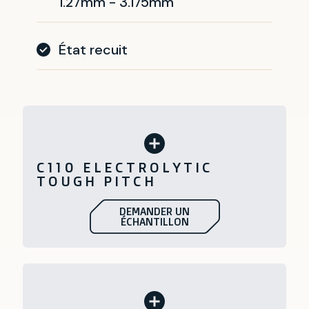
1.27mm - 3.175mm
État recuit
C110 ELECTROLYTIC
TOUGH PITCH
DEMANDER UN
ÉCHANTILLON
Le cuivre C110 est un alliage de
cuivre pur à 99,9 %. Il a une haute
conductivité électrique et